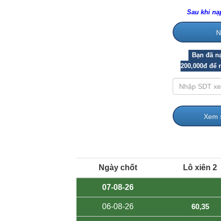
Sau khi n
Bạn đã n
200,000đ để 
Ngày chốt
Lô xiên 2
07-08-26
06-08-26
60,35